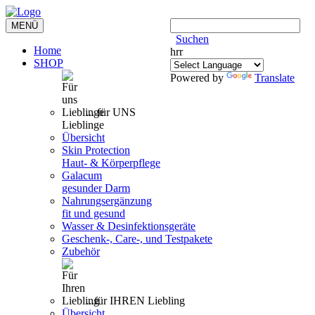
Toggle
MENÜ
navigation
Suchen
Home
hrr
SHOP
Powered by
Translate
... für UNS
Lieblinge
Übersicht
Skin Protection
Haut- & Körperpflege
Galacum
gesunder Darm
Nahrungsergänzung
fit und gesund
Wasser & Desinfektionsgeräte
Geschenk-, Care-, und Testpakete
Zubehör
...für IHREN Liebling
Übersicht